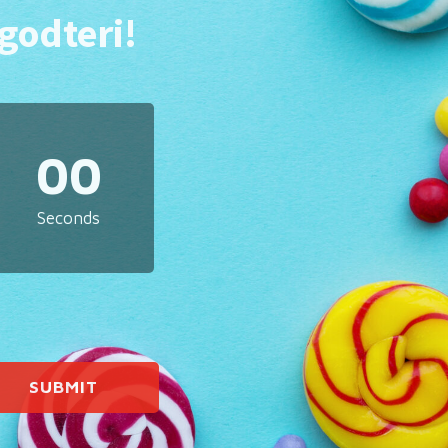
 godteri!
00
Seconds