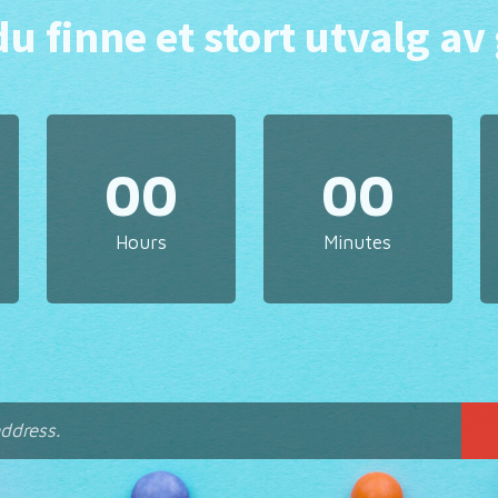
du finne et stort utvalg av
00
00
Hours
Minutes